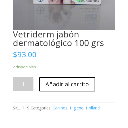
Vetriderm jabón
dermatológico 100 grs
$
93.00
2 disponibles
Vetriderm
Añadir al carrito
jabón
dermatológico
100
grs
SKU:
119
Categorías:
Caninos
,
Higiene
,
Holland
cantidad