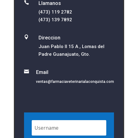

Llamanos
(473) 119 2782
(473) 139 7892

Direccion
Juan Pablo II 15 A , Lomas del
Padre Guanajuato, Gto.

Email
ventas@farmaciaveterinarialaconquista.com