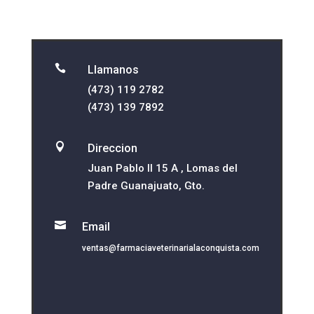

Llamanos
(473) 119 2782
(473) 139 7892

Direccion
Juan Pablo II 15 A , Lomas del
Padre Guanajuato, Gto.

Email
ventas@farmaciaveterinarialaconquista.com