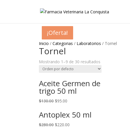
¡Oferta!
¡Oferta!
¡Oferta!
¡Oferta!
¡Oferta!
Inicio
/
Categorias
/
Laboratorios
/ Tornel
Tornel
Mostrando 1–9 de 30 resultados
Aceite Germen de
trigo 50 ml
$
130.00
$
95.00
Antoplex 50 ml
$
280.00
$
220.00