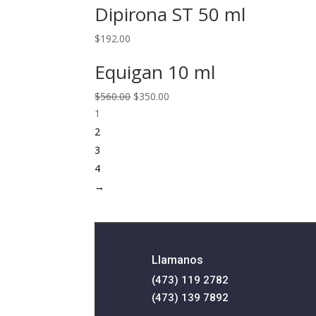
Dipirona ST 50 ml
$
192.00
Equigan 10 ml
$
560.00
$
350.00
1
2
3
4
→
Llamanos
(473) 119 2782
(473) 139 7892