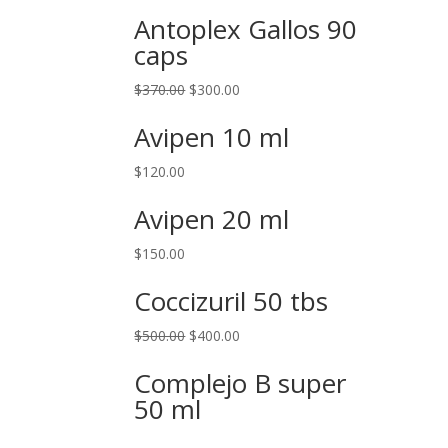
Antoplex Gallos 90
caps
$
370.00
$
300.00
Avipen 10 ml
$
120.00
Avipen 20 ml
$
150.00
Coccizuril 50 tbs
$
500.00
$
400.00
Complejo B super
50 ml