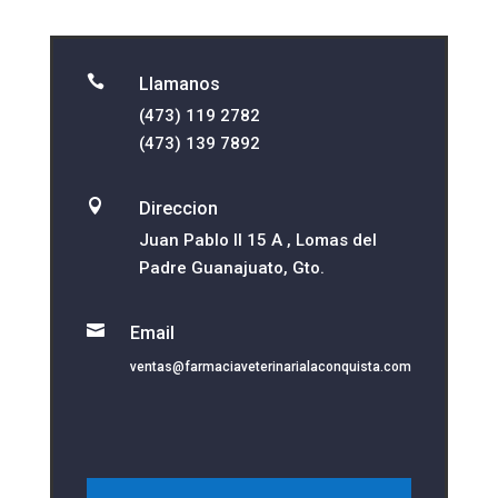

Llamanos
(473) 119 2782
(473) 139 7892

Direccion
Juan Pablo II 15 A , Lomas del
Padre Guanajuato, Gto.

Email
ventas@farmaciaveterinarialaconquista.com