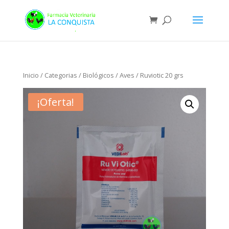
Inicio
/
Categorias
/
Biológicos
/
Aves
/ Ruviotic 20 grs
¡Oferta!