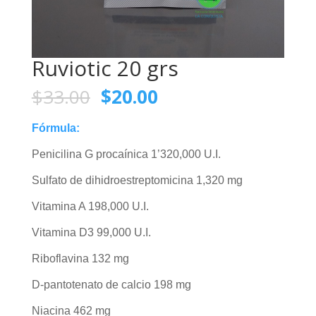
Ruviotic 20 grs
$
33.00
$
20.00
Fórmula:
Penicilina G procaínica 1’320,000 U.I.
Sulfato de dihidroestreptomicina 1,320 mg
Vitamina A 198,000 U.I.
Vitamina D3 99,000 U.I.
Riboflavina 132 mg
D-pantotenato de calcio 198 mg
Niacina 462 mg