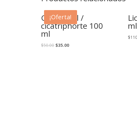
Cicatrizool /
Li
¡Oferta!
cicatriphorte 100
ml
ml
$
110
$
50.00
$
35.00
Llamanos
(473) 119 2782
(473) 139 7892
Direccion